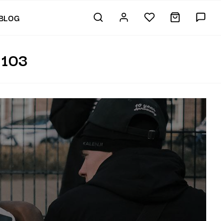
BLOG
 103