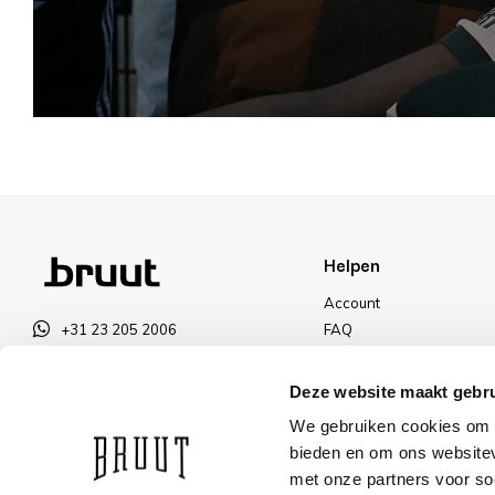
Helpen
Account
+31 23 205 2006
FAQ
info@bruut.nl
Ruilen & Retourneren
Contact Formulier
Betalen
Deze website maakt gebru
Open tot 21:00
Levering
We gebruiken cookies om c
OPENINGSTIJDEN
Kortingen
bieden en om ons websitev
met onze partners voor so