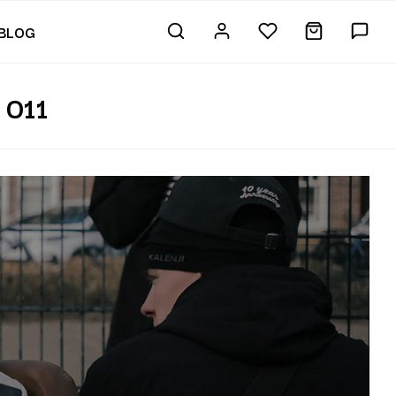
BLOG
 011