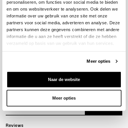
personaliseren, om functies voor social media te bieden
+31 23 205 2006
en om ons websiteverkeer te analyseren. Ook delen we
info@bruut.nl
informatie over uw gebruik van onze site met onze
Contact Formulier
partners voor social media, adverteren en analyse. Deze
Open 11:00 - 18:30
partners kunnen deze gegevens combineren met andere
OPENINGSTIJDEN
informatie die u aan ze heeft verstrekt of die ze hebben
verzameld op basis van uw gebruik van hun services.
Helpen
Meer opties
Over ons
Naar de website
Verzending
Nieuwsbrief
Meer opties
Abonneer
Reviews