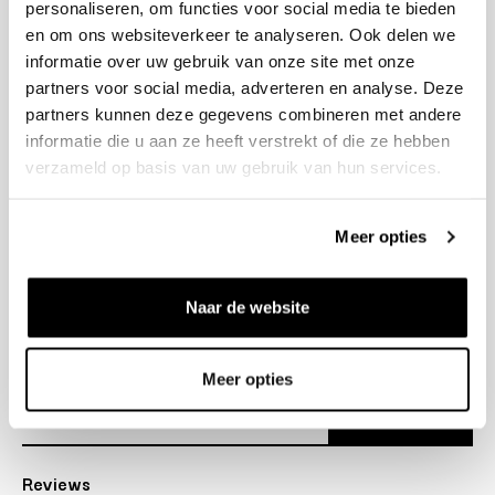
personaliseren, om functies voor social media te bieden
+31 23 205 2006
en om ons websiteverkeer te analyseren. Ook delen we
info@bruut.nl
informatie over uw gebruik van onze site met onze
Contact Formulier
partners voor social media, adverteren en analyse. Deze
Open tot 18:30
partners kunnen deze gegevens combineren met andere
OPENINGSTIJDEN
informatie die u aan ze heeft verstrekt of die ze hebben
verzameld op basis van uw gebruik van hun services.
Helpen
Meer opties
Over ons
Naar de website
Verzending
Nieuwsbrief
Meer opties
Abonneer
Reviews