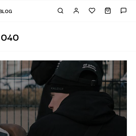
BLOG
 040