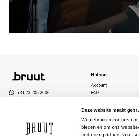
Helpen
Account
+31 23 205 2006
FAQ
info@bruut.nl
Ruilen & Retourneren
Contact Formulier
Betalen
Deze website maakt gebru
Open 12:00 - 18:00
Levering
We gebruiken cookies om c
OPENINGSTIJDEN
Kortingen
bieden en om ons websitev
met onze partners voor so