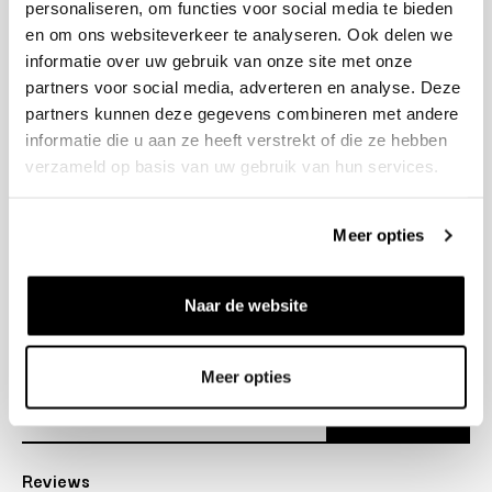
personaliseren, om functies voor social media te bieden
+31 23 205 2006
en om ons websiteverkeer te analyseren. Ook delen we
info@bruut.nl
informatie over uw gebruik van onze site met onze
Contact Formulier
partners voor social media, adverteren en analyse. Deze
Open 11:00 - 18:30
partners kunnen deze gegevens combineren met andere
OPENINGSTIJDEN
informatie die u aan ze heeft verstrekt of die ze hebben
verzameld op basis van uw gebruik van hun services.
Helpen
Meer opties
Over ons
Naar de website
Verzending
Nieuwsbrief
Meer opties
Abonneer
Reviews