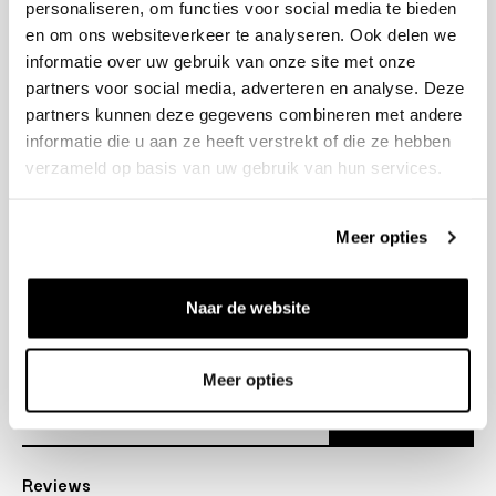
personaliseren, om functies voor social media te bieden
+31 23 205 2006
en om ons websiteverkeer te analyseren. Ook delen we
info@bruut.nl
informatie over uw gebruik van onze site met onze
Contact Formulier
partners voor social media, adverteren en analyse. Deze
Open 11:00 - 18:30
partners kunnen deze gegevens combineren met andere
OPENINGSTIJDEN
informatie die u aan ze heeft verstrekt of die ze hebben
verzameld op basis van uw gebruik van hun services.
Helpen
Meer opties
Over ons
Naar de website
Verzending
Nieuwsbrief
Meer opties
Abonneer
Reviews