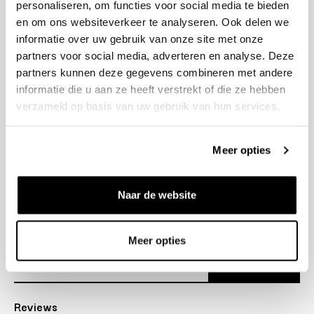
personaliseren, om functies voor social media te bieden
+31 23 205 2006
en om ons websiteverkeer te analyseren. Ook delen we
info@bruut.nl
informatie over uw gebruik van onze site met onze
Contact Formulier
partners voor social media, adverteren en analyse. Deze
Open 11:00 - 18:30
partners kunnen deze gegevens combineren met andere
OPENINGSTIJDEN
informatie die u aan ze heeft verstrekt of die ze hebben
verzameld op basis van uw gebruik van hun services.
Helpen
Meer opties
Over ons
Naar de website
Verzending
Nieuwsbrief
Meer opties
Abonneer
Reviews