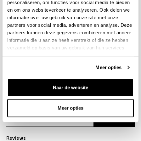
personaliseren, om functies voor social media te bieden
+31 23 205 2006
en om ons websiteverkeer te analyseren. Ook delen we
info@bruut.nl
informatie over uw gebruik van onze site met onze
Contact Formulier
partners voor social media, adverteren en analyse. Deze
Open 12:00 - 18:00
partners kunnen deze gegevens combineren met andere
OPENINGSTIJDEN
informatie die u aan ze heeft verstrekt of die ze hebben
verzameld op basis van uw gebruik van hun services.
Helpen
Meer opties
Over ons
Naar de website
Verzending
Nieuwsbrief
Meer opties
Abonneer
Reviews