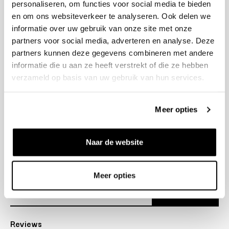
personaliseren, om functies voor social media te bieden
+31 23 205 2006
en om ons websiteverkeer te analyseren. Ook delen we
info@bruut.nl
informatie over uw gebruik van onze site met onze
Contact Formulier
partners voor social media, adverteren en analyse. Deze
Open 11:00 - 18:00
partners kunnen deze gegevens combineren met andere
OPENINGSTIJDEN
informatie die u aan ze heeft verstrekt of die ze hebben
verzameld op basis van uw gebruik van hun services.
Helpen
Meer opties
Over ons
Naar de website
Verzending
Nieuwsbrief
Meer opties
Abonneer
Reviews