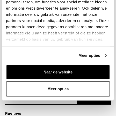
personaliseren, om functies voor social media te bieden
+31 23 205 2006
en om ons websiteverkeer te analyseren. Ook delen we
info@bruut.nl
informatie over uw gebruik van onze site met onze
Contact Formulier
partners voor social media, adverteren en analyse. Deze
Open 11:00 - 21:00
partners kunnen deze gegevens combineren met andere
OPENINGSTIJDEN
informatie die u aan ze heeft verstrekt of die ze hebben
verzameld op basis van uw gebruik van hun services.
Helpen
Meer opties
Over ons
Naar de website
Verzending
Nieuwsbrief
Meer opties
Abonneer
Reviews