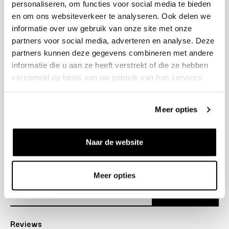
personaliseren, om functies voor social media te bieden
+31 23 205 2006
en om ons websiteverkeer te analyseren. Ook delen we
info@bruut.nl
informatie over uw gebruik van onze site met onze
Contact Formulier
partners voor social media, adverteren en analyse. Deze
Open tot 18:00
partners kunnen deze gegevens combineren met andere
OPENINGSTIJDEN
informatie die u aan ze heeft verstrekt of die ze hebben
verzameld op basis van uw gebruik van hun services.
Helpen
Meer opties
Over ons
Naar de website
Verzending
Nieuwsbrief
Meer opties
Abonneer
Reviews