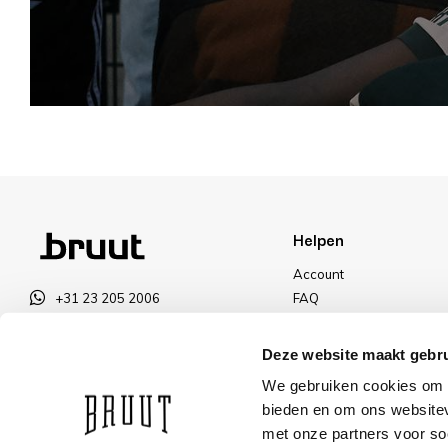
Helpen
Account
+31 23 205 2006
FAQ
info@bruut.nl
Ruilen & Retourneren
Contact Formulier
Betalen
Deze website maakt gebru
Open tot 21:00
Levering
We gebruiken cookies om c
OPENINGSTIJDEN
Kortingen
bieden en om ons websitev
met onze partners voor so