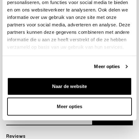
personaliseren, om functies voor social media te bieden
+31 23 205 2006
en om ons websiteverkeer te analyseren. Ook delen we
info@bruut.nl
informatie over uw gebruik van onze site met onze
Contact Formulier
partners voor social media, adverteren en analyse. Deze
Open 11:00 - 18:30
partners kunnen deze gegevens combineren met andere
OPENINGSTIJDEN
informatie die u aan ze heeft verstrekt of die ze hebben
verzameld op basis van uw gebruik van hun services.
Helpen
Meer opties
Over ons
Naar de website
Verzending
Nieuwsbrief
Meer opties
Abonneer
Reviews