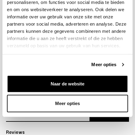
personaliseren, om functies voor social media te bieden
+31 23 205 2006
en om ons websiteverkeer te analyseren. Ook delen we
info@bruut.nl
informatie over uw gebruik van onze site met onze
Contact Formulier
partners voor social media, adverteren en analyse. Deze
Open 11:00 - 21:00
partners kunnen deze gegevens combineren met andere
OPENINGSTIJDEN
informatie die u aan ze heeft verstrekt of die ze hebben
verzameld op basis van uw gebruik van hun services.
Helpen
Meer opties
Over ons
Naar de website
Verzending
Nieuwsbrief
Meer opties
Abonneer
Reviews