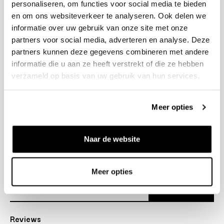
personaliseren, om functies voor social media te bieden
+31 23 205 2006
en om ons websiteverkeer te analyseren. Ook delen we
info@bruut.nl
informatie over uw gebruik van onze site met onze
Contact Formulier
partners voor social media, adverteren en analyse. Deze
Open tot 21:00
partners kunnen deze gegevens combineren met andere
OPENINGSTIJDEN
informatie die u aan ze heeft verstrekt of die ze hebben
verzameld op basis van uw gebruik van hun services.
Helpen
Meer opties
Over ons
Naar de website
Verzending
Nieuwsbrief
Meer opties
Abonneer
Reviews