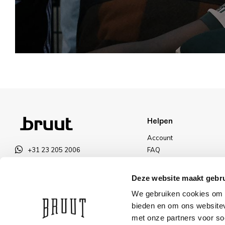
Helpen
Account
+31 23 205 2006
FAQ
info@bruut.nl
Ruilen & Retourneren
Contact Formulier
Betalen
Deze website maakt gebru
Open tot 18:00
Levering
We gebruiken cookies om c
OPENINGSTIJDEN
Kortingen
bieden en om ons websitev
met onze partners voor so