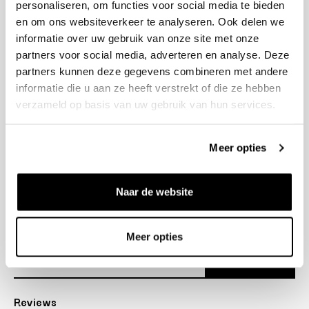
personaliseren, om functies voor social media te bieden
+31 23 205 2006
en om ons websiteverkeer te analyseren. Ook delen we
info@bruut.nl
informatie over uw gebruik van onze site met onze
Contact Formulier
partners voor social media, adverteren en analyse. Deze
Open 11:00 - 21:00
partners kunnen deze gegevens combineren met andere
OPENINGSTIJDEN
informatie die u aan ze heeft verstrekt of die ze hebben
verzameld op basis van uw gebruik van hun services.
Helpen
Meer opties
Over ons
Naar de website
Verzending
Nieuwsbrief
Meer opties
Abonneer
Reviews