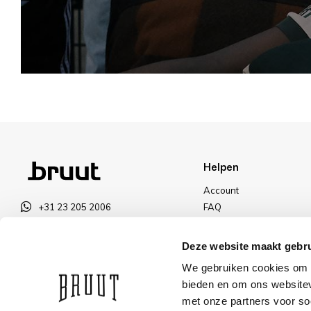
Helpen
Account
+31 23 205 2006
FAQ
info@bruut.nl
Ruilen & Retourneren
Contact Formulier
Betalen
Deze website maakt gebru
Open 12:00 - 18:00
Levering
We gebruiken cookies om c
OPENINGSTIJDEN
Kortingen
bieden en om ons websitev
met onze partners voor so