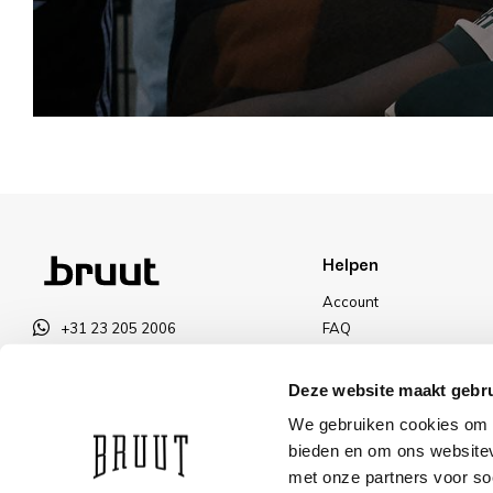
Helpen
Account
+31 23 205 2006
FAQ
info@bruut.nl
Ruilen & Retourneren
Contact Formulier
Betalen
Deze website maakt gebru
Open tot 18:00
Levering
We gebruiken cookies om c
OPENINGSTIJDEN
Kortingen
bieden en om ons websitev
met onze partners voor so