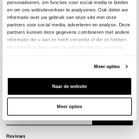
personaliseren, om functies voor social media te bieden
+31 23 205 2006
en om ons websiteverkeer te analyseren. Ook delen we
info@bruut.nl
informatie over uw gebruik van onze site met onze
Contact Formulier
partners voor social media, adverteren en analyse. Deze
Open 11:00 - 18:30
partners kunnen deze gegevens combineren met andere
OPENINGSTIJDEN
informatie die u aan ze heeft verstrekt of die ze hebben
verzameld op basis van uw gebruik van hun services.
Helpen
Meer opties
Over ons
Naar de website
Verzending
Nieuwsbrief
Meer opties
Abonneer
Reviews