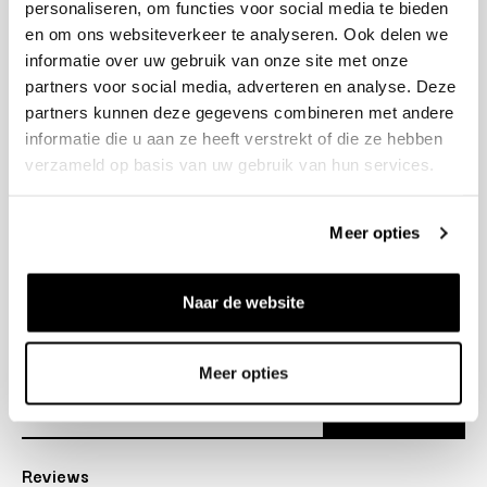
personaliseren, om functies voor social media te bieden
+31 23 205 2006
en om ons websiteverkeer te analyseren. Ook delen we
info@bruut.nl
informatie over uw gebruik van onze site met onze
Contact Formulier
partners voor social media, adverteren en analyse. Deze
Open tot 21:00
partners kunnen deze gegevens combineren met andere
OPENINGSTIJDEN
informatie die u aan ze heeft verstrekt of die ze hebben
verzameld op basis van uw gebruik van hun services.
Helpen
Meer opties
Over ons
Naar de website
Verzending
Nieuwsbrief
Meer opties
Abonneer
Reviews