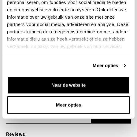
personaliseren, om functies voor social media te bieden
+31 23 205 2006
en om ons websiteverkeer te analyseren. Ook delen we
info@bruut.nl
informatie over uw gebruik van onze site met onze
Contact Formulier
partners voor social media, adverteren en analyse. Deze
Open tot 21:00
partners kunnen deze gegevens combineren met andere
OPENINGSTIJDEN
informatie die u aan ze heeft verstrekt of die ze hebben
verzameld op basis van uw gebruik van hun services.
Helpen
Meer opties
Over ons
Naar de website
Verzending
Nieuwsbrief
Meer opties
Abonneer
Reviews