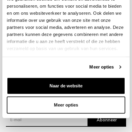
personaliseren, om functies voor social media te bieden
en om ons websiteverkeer te analyseren. Ook delen we
+31 23 205 2006
informatie over uw gebruik van onze site met onze
info@bruut.nl
partners voor social media, adverteren en analyse. Deze
Contact Formulier
partners kunnen deze gegevens combineren met andere
Open tot 21:00
informatie die u aan ze heeft verstrekt of die ze hebben
OPENINGSTIJDEN
verzameld op basis van uw gebruik van hun services.
Meer opties
Helpen
Over ons
Naar de website
Verzending
Meer opties
Nieuwsbrief
Abonneer