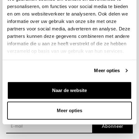
personaliseren, om functies voor social media te bieden
en om ons websiteverkeer te analyseren. Ook delen we
+31 23 205 2006
informatie over uw gebruik van onze site met onze
info@bruut.nl
partners voor social media, adverteren en analyse. Deze
Contact Formulier
partners kunnen deze gegevens combineren met andere
Open 11:00 - 18:00
informatie die u aan ze heeft verstrekt of die ze hebben
OPENINGSTIJDEN
verzameld op basis van uw gebruik van hun services.
Meer opties
Helpen
Over ons
Naar de website
Verzending
Meer opties
Nieuwsbrief
Abonneer