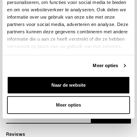
personaliseren, om functies voor social media te bieden
+31 23 205 2006
en om ons websiteverkeer te analyseren. Ook delen we
info@bruut.nl
informatie over uw gebruik van onze site met onze
Contact Formulier
partners voor social media, adverteren en analyse. Deze
Open 11:00 - 21:00
partners kunnen deze gegevens combineren met andere
OPENINGSTIJDEN
informatie die u aan ze heeft verstrekt of die ze hebben
verzameld op basis van uw gebruik van hun services.
Helpen
Meer opties
Over ons
Naar de website
Verzending
Nieuwsbrief
Meer opties
Abonneer
Reviews