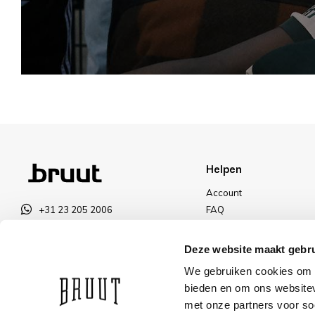
Helpen
Account
+31 23 205 2006
FAQ
info@bruut.nl
Ruilen & Retourneren
Contact Formulier
Betalen
Deze website maakt gebru
Open tot 21:00
Levering
We gebruiken cookies om c
OPENINGSTIJDEN
Kortingen
bieden en om ons websitev
met onze partners voor so