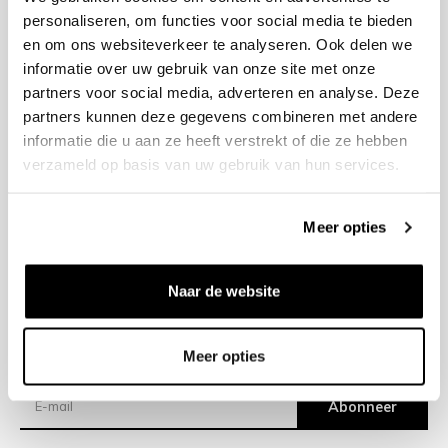
personaliseren, om functies voor social media te bieden
en om ons websiteverkeer te analyseren. Ook delen we
+31 23 205 2006
informatie over uw gebruik van onze site met onze
info@bruut.nl
partners voor social media, adverteren en analyse. Deze
Contact Formulier
partners kunnen deze gegevens combineren met andere
Open 11:00 - 18:30
informatie die u aan ze heeft verstrekt of die ze hebben
OPENINGSTIJDEN
verzameld op basis van uw gebruik van hun services.
Meer opties
Helpen
Over ons
Naar de website
Verzending
Meer opties
Nieuwsbrief
Abonneer