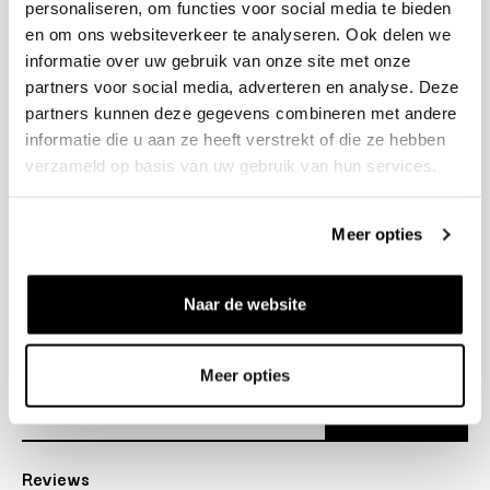
personaliseren, om functies voor social media te bieden
+31 23 205 2006
en om ons websiteverkeer te analyseren. Ook delen we
info@bruut.nl
informatie over uw gebruik van onze site met onze
Contact Formulier
partners voor social media, adverteren en analyse. Deze
Open tot 18:00
partners kunnen deze gegevens combineren met andere
OPENINGSTIJDEN
informatie die u aan ze heeft verstrekt of die ze hebben
verzameld op basis van uw gebruik van hun services.
Helpen
Meer opties
Over ons
Naar de website
Verzending
Nieuwsbrief
Meer opties
Abonneer
Reviews