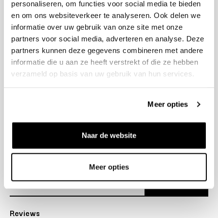
personaliseren, om functies voor social media te bieden
+31 23 205 2006
en om ons websiteverkeer te analyseren. Ook delen we
info@bruut.nl
informatie over uw gebruik van onze site met onze
Contact Formulier
partners voor social media, adverteren en analyse. Deze
Open 11:00 - 18:30
partners kunnen deze gegevens combineren met andere
OPENINGSTIJDEN
informatie die u aan ze heeft verstrekt of die ze hebben
verzameld op basis van uw gebruik van hun services.
Helpen
Meer opties
Over ons
Naar de website
Verzending
Nieuwsbrief
Meer opties
Abonneer
Reviews