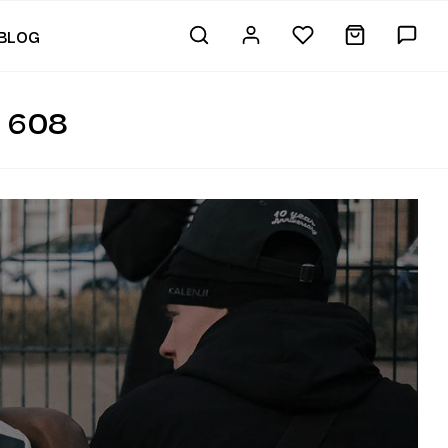
BLOG
 608