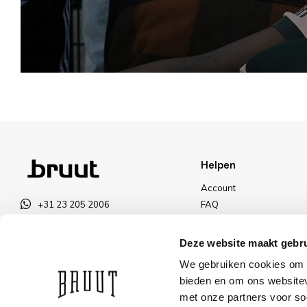
Helpen
Account
+31 23 205 2006
FAQ
info@bruut.nl
Ruilen & Retourneren
Contact Formulier
Betalen
Deze website maakt gebru
Open tot 18:00
Levering
We gebruiken cookies om c
OPENINGSTIJDEN
Kortingen
bieden en om ons websitev
met onze partners voor so