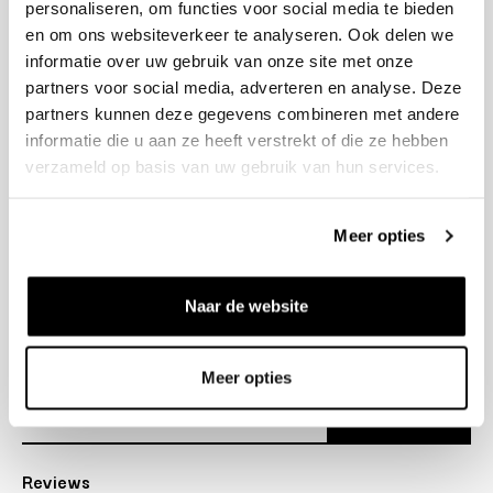
personaliseren, om functies voor social media te bieden
+31 23 205 2006
en om ons websiteverkeer te analyseren. Ook delen we
info@bruut.nl
informatie over uw gebruik van onze site met onze
Contact Formulier
partners voor social media, adverteren en analyse. Deze
Open 11:00 - 21:00
partners kunnen deze gegevens combineren met andere
OPENINGSTIJDEN
informatie die u aan ze heeft verstrekt of die ze hebben
verzameld op basis van uw gebruik van hun services.
Helpen
Meer opties
Over ons
Naar de website
Verzending
Nieuwsbrief
Meer opties
Abonneer
Reviews