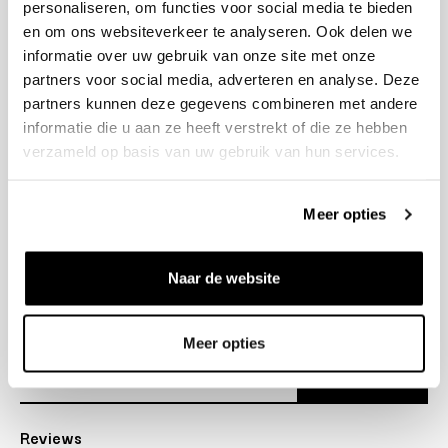
personaliseren, om functies voor social media te bieden
+31 23 205 2006
en om ons websiteverkeer te analyseren. Ook delen we
info@bruut.nl
informatie over uw gebruik van onze site met onze
Contact Formulier
partners voor social media, adverteren en analyse. Deze
Open tot 21:00
partners kunnen deze gegevens combineren met andere
OPENINGSTIJDEN
informatie die u aan ze heeft verstrekt of die ze hebben
verzameld op basis van uw gebruik van hun services.
Helpen
Meer opties
Over ons
Naar de website
Verzending
Nieuwsbrief
Meer opties
Abonneer
Reviews