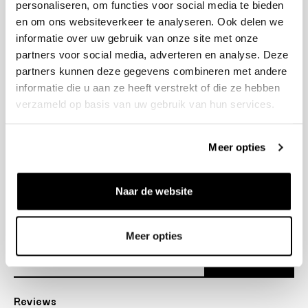
personaliseren, om functies voor social media te bieden
+31 23 205 2006
en om ons websiteverkeer te analyseren. Ook delen we
info@bruut.nl
informatie over uw gebruik van onze site met onze
Contact Formulier
partners voor social media, adverteren en analyse. Deze
Open 11:00 - 18:30
partners kunnen deze gegevens combineren met andere
OPENINGSTIJDEN
informatie die u aan ze heeft verstrekt of die ze hebben
verzameld op basis van uw gebruik van hun services.
Helpen
Meer opties
Over ons
Naar de website
Verzending
Nieuwsbrief
Meer opties
Abonneer
Reviews