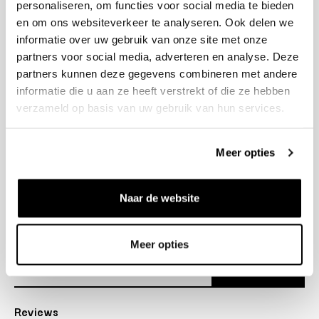
personaliseren, om functies voor social media te bieden
+31 23 205 2006
en om ons websiteverkeer te analyseren. Ook delen we
info@bruut.nl
informatie over uw gebruik van onze site met onze
Contact Formulier
partners voor social media, adverteren en analyse. Deze
Open tot 18:00
partners kunnen deze gegevens combineren met andere
OPENINGSTIJDEN
informatie die u aan ze heeft verstrekt of die ze hebben
verzameld op basis van uw gebruik van hun services.
Helpen
Meer opties
Over ons
Naar de website
Verzending
Nieuwsbrief
Meer opties
Abonneer
Reviews