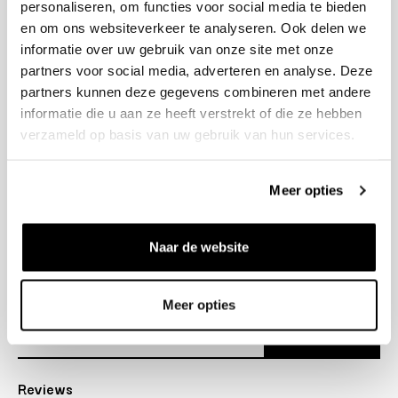
personaliseren, om functies voor social media te bieden
+31 23 205 2006
en om ons websiteverkeer te analyseren. Ook delen we
info@bruut.nl
informatie over uw gebruik van onze site met onze
Contact Formulier
partners voor social media, adverteren en analyse. Deze
Open tot 18:00
partners kunnen deze gegevens combineren met andere
OPENINGSTIJDEN
informatie die u aan ze heeft verstrekt of die ze hebben
verzameld op basis van uw gebruik van hun services.
Helpen
Meer opties
Over ons
Naar de website
Verzending
Nieuwsbrief
Meer opties
Abonneer
Reviews