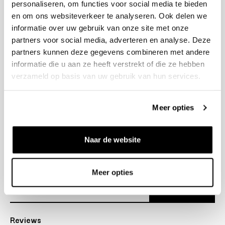
personaliseren, om functies voor social media te bieden
+31 23 205 2006
en om ons websiteverkeer te analyseren. Ook delen we
info@bruut.nl
informatie over uw gebruik van onze site met onze
Contact Formulier
partners voor social media, adverteren en analyse. Deze
Open 12:00 - 18:00
partners kunnen deze gegevens combineren met andere
OPENINGSTIJDEN
informatie die u aan ze heeft verstrekt of die ze hebben
verzameld op basis van uw gebruik van hun services.
Helpen
Meer opties
Over ons
Naar de website
Verzending
Nieuwsbrief
Meer opties
Abonneer
Reviews