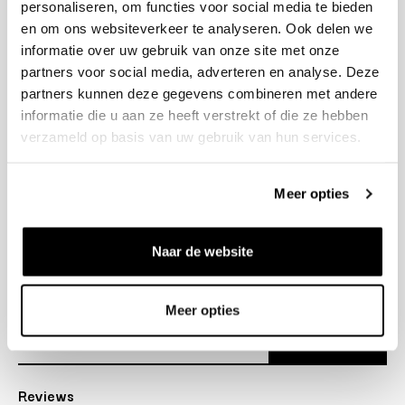
personaliseren, om functies voor social media te bieden
+31 23 205 2006
en om ons websiteverkeer te analyseren. Ook delen we
info@bruut.nl
informatie over uw gebruik van onze site met onze
Contact Formulier
partners voor social media, adverteren en analyse. Deze
Open tot 18:00
partners kunnen deze gegevens combineren met andere
OPENINGSTIJDEN
informatie die u aan ze heeft verstrekt of die ze hebben
verzameld op basis van uw gebruik van hun services.
Helpen
Meer opties
Over ons
Naar de website
Verzending
Nieuwsbrief
Meer opties
Abonneer
Reviews