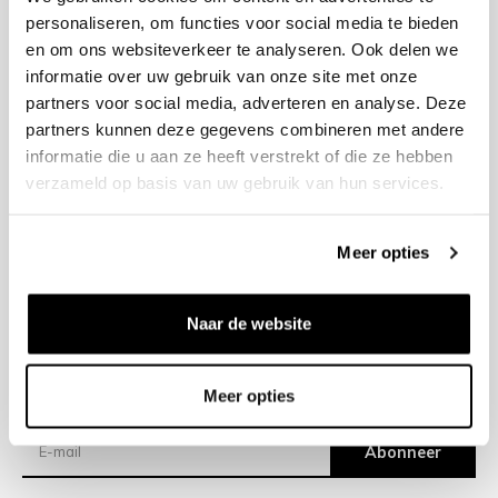
personaliseren, om functies voor social media te bieden
en om ons websiteverkeer te analyseren. Ook delen we
+31 23 205 2006
informatie over uw gebruik van onze site met onze
info@bruut.nl
partners voor social media, adverteren en analyse. Deze
Contact Formulier
partners kunnen deze gegevens combineren met andere
Open 11:00 - 18:00
informatie die u aan ze heeft verstrekt of die ze hebben
OPENINGSTIJDEN
verzameld op basis van uw gebruik van hun services.
Meer opties
Helpen
Over ons
Naar de website
Verzending
Meer opties
Nieuwsbrief
Abonneer