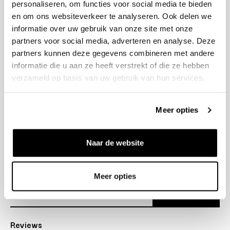
personaliseren, om functies voor social media te bieden
+31 23 205 2006
en om ons websiteverkeer te analyseren. Ook delen we
info@bruut.nl
informatie over uw gebruik van onze site met onze
Contact Formulier
partners voor social media, adverteren en analyse. Deze
Open tot 18:30
partners kunnen deze gegevens combineren met andere
OPENINGSTIJDEN
informatie die u aan ze heeft verstrekt of die ze hebben
verzameld op basis van uw gebruik van hun services.
Helpen
Meer opties
Over ons
Naar de website
Verzending
Nieuwsbrief
Meer opties
Abonneer
Reviews