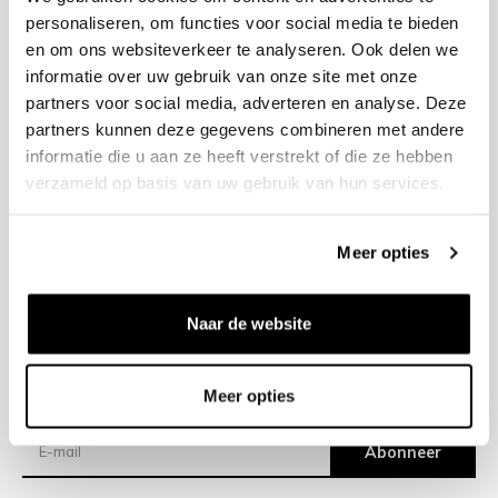
personaliseren, om functies voor social media te bieden
en om ons websiteverkeer te analyseren. Ook delen we
+31 23 205 2006
informatie over uw gebruik van onze site met onze
info@bruut.nl
partners voor social media, adverteren en analyse. Deze
Contact Formulier
partners kunnen deze gegevens combineren met andere
Open tot 18:00
informatie die u aan ze heeft verstrekt of die ze hebben
OPENINGSTIJDEN
verzameld op basis van uw gebruik van hun services.
Meer opties
Helpen
Over ons
Naar de website
Verzending
Meer opties
Nieuwsbrief
Abonneer