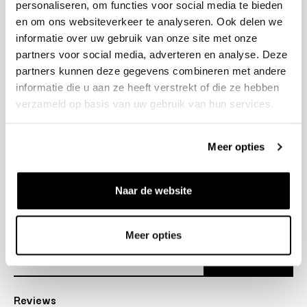
personaliseren, om functies voor social media te bieden
+31 23 205 2006
en om ons websiteverkeer te analyseren. Ook delen we
info@bruut.nl
informatie over uw gebruik van onze site met onze
Contact Formulier
partners voor social media, adverteren en analyse. Deze
Open 11:00 - 21:00
partners kunnen deze gegevens combineren met andere
OPENINGSTIJDEN
informatie die u aan ze heeft verstrekt of die ze hebben
verzameld op basis van uw gebruik van hun services.
Helpen
Meer opties
Over ons
Naar de website
Verzending
Nieuwsbrief
Meer opties
Abonneer
Reviews