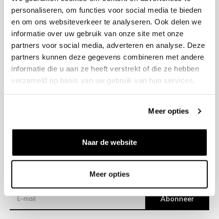
personaliseren, om functies voor social media te bieden
en om ons websiteverkeer te analyseren. Ook delen we
+31 23 205 2006
informatie over uw gebruik van onze site met onze
info@bruut.nl
partners voor social media, adverteren en analyse. Deze
Contact Formulier
partners kunnen deze gegevens combineren met andere
Open tot 18:00
informatie die u aan ze heeft verstrekt of die ze hebben
OPENINGSTIJDEN
verzameld op basis van uw gebruik van hun services.
Meer opties
Helpen
Over ons
Naar de website
Verzending
Meer opties
Nieuwsbrief
Abonneer