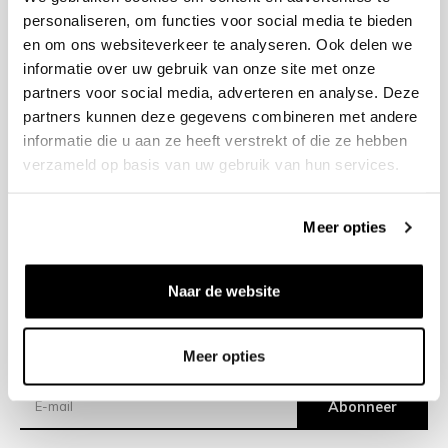
personaliseren, om functies voor social media te bieden
en om ons websiteverkeer te analyseren. Ook delen we
+31 23 205 2006
informatie over uw gebruik van onze site met onze
info@bruut.nl
partners voor social media, adverteren en analyse. Deze
Contact Formulier
partners kunnen deze gegevens combineren met andere
Open 11:00 - 18:30
informatie die u aan ze heeft verstrekt of die ze hebben
OPENINGSTIJDEN
verzameld op basis van uw gebruik van hun services.
Meer opties
Helpen
Over ons
Naar de website
Verzending
Meer opties
Nieuwsbrief
Abonneer