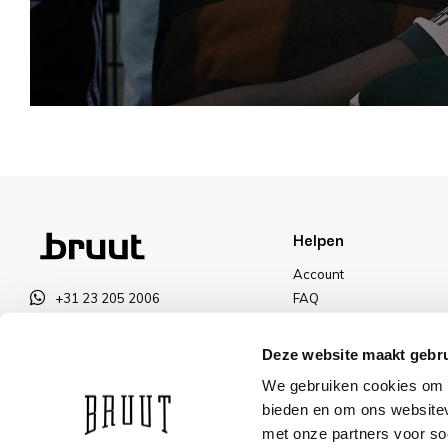
Helpen
Account
+31 23 205 2006
FAQ
info@bruut.nl
Ruilen & Retourneren
Contact Formulier
Betalen
Deze website maakt gebru
Open tot 18:30
Levering
We gebruiken cookies om c
OPENINGSTIJDEN
Kortingen
bieden en om ons websitev
met onze partners voor so