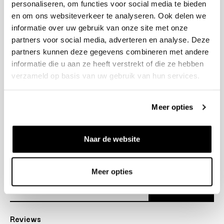
personaliseren, om functies voor social media te bieden
+31 23 205 2006
en om ons websiteverkeer te analyseren. Ook delen we
info@bruut.nl
informatie over uw gebruik van onze site met onze
Contact Formulier
partners voor social media, adverteren en analyse. Deze
Open 11:00 - 18:00
partners kunnen deze gegevens combineren met andere
OPENINGSTIJDEN
informatie die u aan ze heeft verstrekt of die ze hebben
verzameld op basis van uw gebruik van hun services.
Helpen
Meer opties
Over ons
Naar de website
Verzending
Nieuwsbrief
Meer opties
Abonneer
Reviews