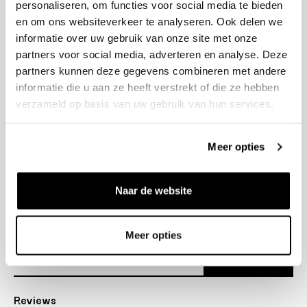
personaliseren, om functies voor social media te bieden
+31 23 205 2006
en om ons websiteverkeer te analyseren. Ook delen we
info@bruut.nl
informatie over uw gebruik van onze site met onze
Contact Formulier
partners voor social media, adverteren en analyse. Deze
Open 12:00 - 18:00
partners kunnen deze gegevens combineren met andere
OPENINGSTIJDEN
informatie die u aan ze heeft verstrekt of die ze hebben
verzameld op basis van uw gebruik van hun services.
Helpen
Meer opties
Over ons
Naar de website
Verzending
Nieuwsbrief
Meer opties
Abonneer
Reviews