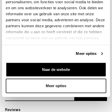
personaliseren, om functies voor social media te bieden
+31 23 205 2006
en om ons websiteverkeer te analyseren. Ook delen we
info@bruut.nl
informatie over uw gebruik van onze site met onze
Contact Formulier
partners voor social media, adverteren en analyse. Deze
Open 11:00 - 18:00
partners kunnen deze gegevens combineren met andere
OPENINGSTIJDEN
informatie die u aan ze heeft verstrekt of die ze hebben
verzameld op basis van uw gebruik van hun services.
Helpen
Meer opties
Over ons
Naar de website
Verzending
Nieuwsbrief
Meer opties
Abonneer
Reviews