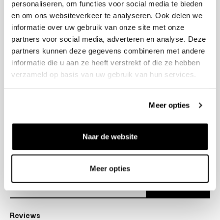
personaliseren, om functies voor social media te bieden
+31 23 205 2006
en om ons websiteverkeer te analyseren. Ook delen we
info@bruut.nl
informatie over uw gebruik van onze site met onze
Contact Formulier
partners voor social media, adverteren en analyse. Deze
Open 11:00 - 18:30
partners kunnen deze gegevens combineren met andere
OPENINGSTIJDEN
informatie die u aan ze heeft verstrekt of die ze hebben
verzameld op basis van uw gebruik van hun services.
Helpen
Meer opties
Over ons
Naar de website
Verzending
Nieuwsbrief
Meer opties
Abonneer
Reviews